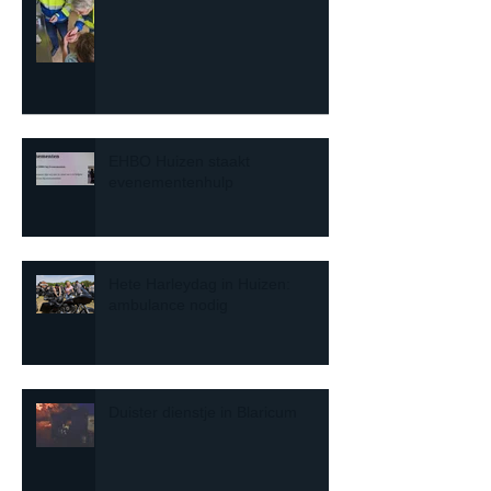
EHBO Huizen staakt
evenementenhulp
Hete Harleydag in Huizen:
ambulance nodig
Duister dienstje in Blaricum