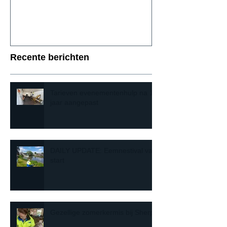
Recente berichten
Tarieven evenementenhulp na 10
jaar aangepast
DAILY UPDATE: Eemnestival van
start
Gezellige zomerkermis bij Sherpa