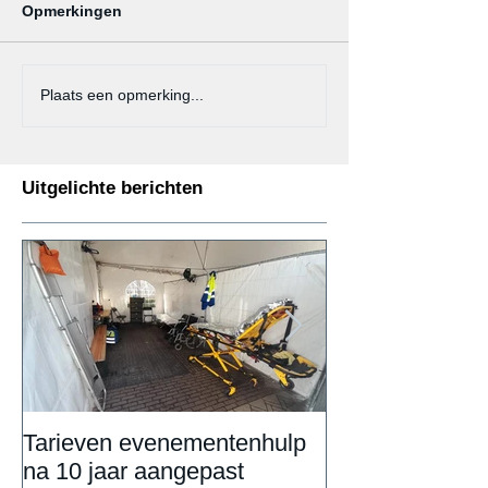
Opmerkingen
Plaats een opmerking...
Uitgelichte berichten
Tarieven evenementenhulp
DAILY UPDAT
na 10 jaar aangepast
Eemnestival va