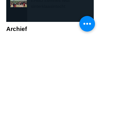
EHBO Eemnes redt
sinterklaasintocht
Archief
mei 2022
(7)
7 posts
april 2022
(1)
1 post
maart 2022
(2)
2 posts
november 2021
(1)
1 post
september 2021
(2)
2 posts
juli 2021
(2)
2 posts
juni 2021
(3)
3 posts
februari 2021
(2)
2 posts
augustus 2020
(1)
1 post
juli 2020
(1)
1 post
juni 2020
(6)
6 posts
mei 2020
(2)
2 posts
april 2020
(1)
1 post
maart 2020
(10)
10 posts