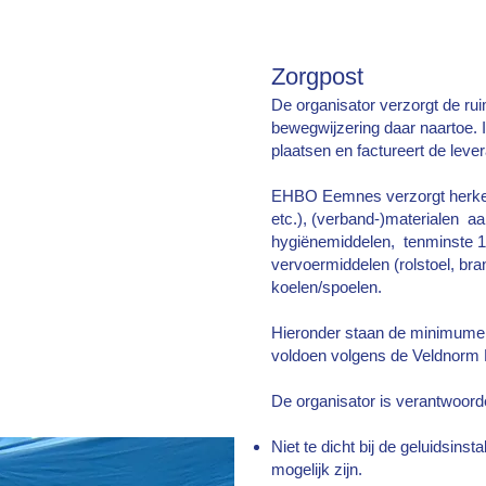
kheid) beschikbaar.
Zorgpost
 voorkeur) snack beschikbaar.
De organisator verzorgt de ru
en maar hoeven niet te
bewegwijzering daar naartoe. I
plaatsen en factureert de lever
EHBO Eemnes verzorgt herken
van de portofoons van de
etc.), (verband-)materialen aan
 op een apart kanaal, tenzij
hygiënemiddelen, tenminste 
vervoermiddelen (rolstoel, bra
koelen/spoelen.
eldnummer
06 5 70 70 761
Hieronder staan de minimum
voldoen volgens de Veldnorm
De organisator is verantwoorde
Niet te dicht bij de geluidsin
mogelijk zijn.