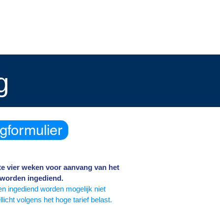
toffers
contact
g
gformulier
e vier weken voor aanvang van het
worden ingediend.
en ingediend worden mogelijk niet
icht volgens het hoge tarief belast.