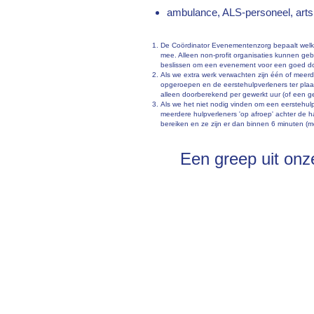
rance geweldsbeleid. Onze
ambulance, ALS-personeel, arts
omgeving. Bij risico-
n met jou als organisator,
De Coördinator Evenementenzorg bepaalt welk t
olitie. Mocht dat nodig zijn,
mee. Alleen non-profit organisaties kunnen geb
oor de zorgverleners maken.
beslissen om een evenement voor een goed doel 
Als we extra werk verwachten zijn één of meerd
bij de zorgpost aanwezig
opgeroepen en de eerstehulpverleners ter plaa
le of fysieke) agressie.
alleen doorberekend per gewerkt uur (of een g
Als we het niet nodig vinden om een eerstehul
meerdere hulpverleners 'op afroep' achter de
bereiken en ze zijn er dan binnen 6 minuten (me
venementen een evaluatie en
Een greep uit onz
ator.
willigers goed verzorgd worden.
isatie verzorgd tenzij we
voorbeeld dat de catering
 beschikbaar.
schikbaar, tenzij de dienst in
schikbaar, tenzij de dienst in