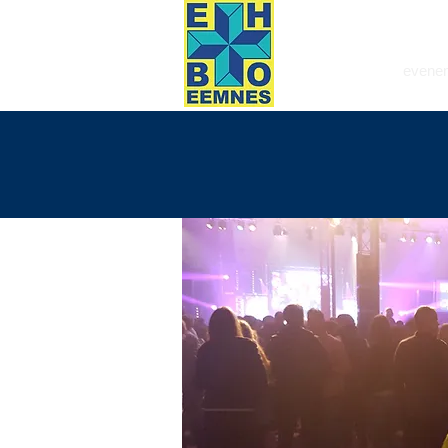
HOME
evene