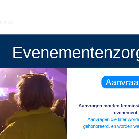
menten
cursussen
Blog
de vereniging
leden
slach
Evenementenzor
Aanvraa
Aanvragen moeten tenminst
evenement 
​Aanvragen die later word
gehonoreerd. en worden well