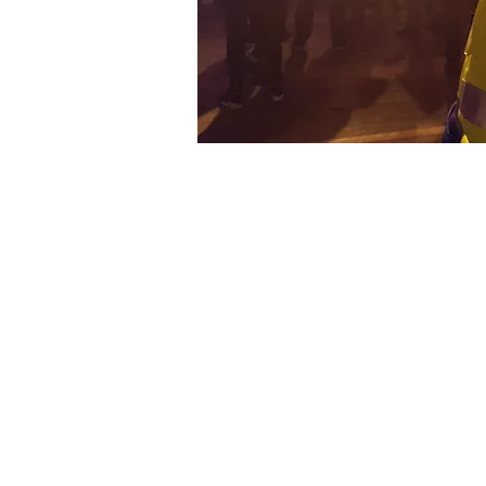
Wat mag een organisator
verwachten?
Verantwoorde zorg waarbij de zorgvrag
Gediplomeerde/gecertificeerde evene
Zorg volgens de Nederlandse Richtlij
Evenementenzorg, Gedragscode en e
protocollen.
Voldoen aan de eisen van de Wet kwalit
de zorg (Wkkgz)
Adequate, up-to-date materialen, toeg
Duidelijke afspraken vooraf in de vorm
Veiligheid