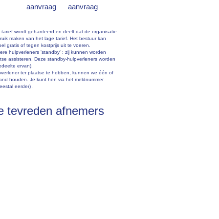
aanvraag
aanvraag
arief wordt gehanteerd en deelt dat de organisatie
ruik maken van het lage tarief. Het bestuur kan
gratis of tegen kostprijs uit te voeren.
ere hulpverleners 'standby' : zij kunnen worden
tse assisteren. Deze standby-hulpverleners worden
edeelte ervan).
pverlener ter plaatse te hebben, kunnen we één of
 hand houden. Je kunt hen via het meldnummer
estal eerder) .
e tevreden afnemers