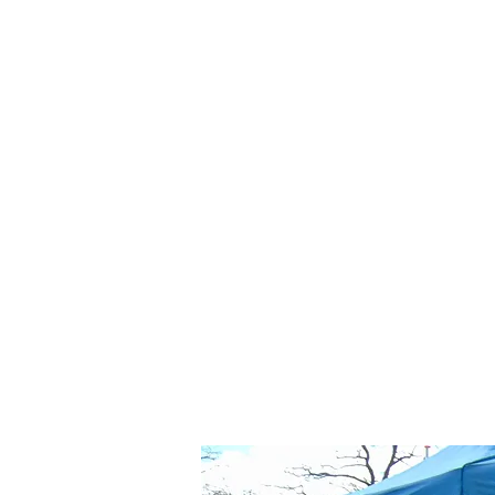
dat uur begint.
Frisdrank, thee en koffie (naar redelij
Drinkwater onbeperkt beschikbaar.
Dienst in de avond- en nachturen: (bij
Dieetwensen worden vooraf doorgegev
worden gehonoreerd.
Communicatie
Wij maken op het evenement gebruik 
organisatie of beveiliging, bij voorkeur
anders is afgesproken.
Bij sommige evenementen is ons m
beschikbaar.​​​​