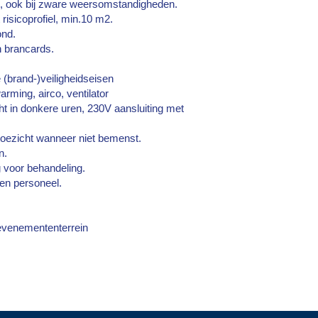
t, ook bij zware weersomstandigheden.
risicoprofiel, min.10 m2.
ond.
en brancards.
(brand-)veiligheidseisen
rming, airco, ventilator
ht in donkere uren, 230V aansluiting met
 toezicht wanneer niet bemenst.
n.
 voor behandeling.
 en personeel.
n
 evenemententerrein