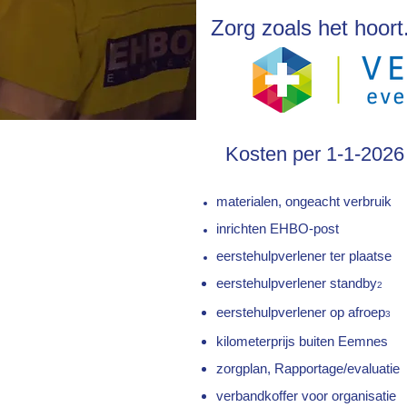
Zorg zoals het hoort
 van ons
Kosten per 1-1-2026
er centraal staat.
materialen, ongeacht verbruik
menten-eerstehulpverleners.
inrichten EHBO-post
nen Eerste Hulp, de Veldnorm
venementspecifieke
eerstehulpverlener ter plaatse
eerstehulpverlener standby
2
eit, klachten en geschillen in
eerstehulpverlener op afroep
3
espitst op het evenement.
kilometerprijs buiten Eemnes
 van een inzetplan.
zorgplan, Rapportage/evaluatie
verbandkoffer voor organisatie