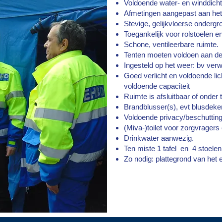
Voldoende water- en winddich
Afmetingen aangepast aan het 
Stevige, gelijkvloerse ondergr
Toegankelijk voor rolstoelen 
Schone, ventileerbare ruimte.
Tenten moeten voldoen aan de 
Ingesteld op het weer: bv verwa
Goed verlicht en voldoende lic
voldoende capaciteit
Ruimte is afsluitbaar of onder
Brandblusser(s), evt blusdeke
Voldoende privacy/beschutting
(Miva-)toilet voor zorgvragers
Drinkwater aanwezig.
Ten miste 1 tafel en 4 stoele
Zo nodig: plattegrond van het