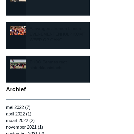
Aanvragen stromen binnen:
EVENEMENTENHULP KOMT
WEER OP GANG
EHBO Eemnes redt
sinterklaasintocht
Archief
mei 2022
(7)
7 posts
april 2022
(1)
1 post
maart 2022
(2)
2 posts
november 2021
(1)
1 post
september 2021
(2)
2 posts