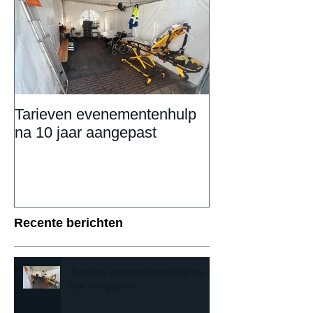
Tarieven evenementenhulp
DAILY UPDAT
na 10 jaar aangepast
Eemnestival va
Recente berichten
Tarieven evenementenhulp na 10
jaar aangepast