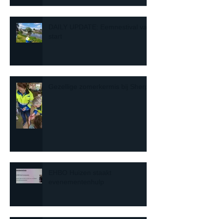
DAILY UPDATE: Eemnestival van
start
Gezellige zomerkermis bij Sherpa
EHBO Huizen staakt
evenementenhulp