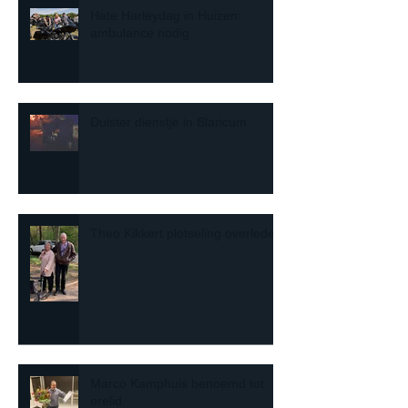
Hete Harleydag in Huizen:
ambulance nodig
Duister dienstje in Blaricum
Theo Kikkert plotseling overleden
Marco Kamphuis benoemd tot
erelid