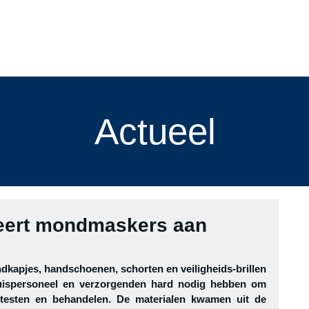
menten
cursussen
Blog
de vereniging
leden
slach
Actueel
ert mondmaskers aan
pjes, handschoenen, schorten en veiligheids-brillen 
huispersoneel en verzorgenden hard nodig hebben om 
 testen en behandelen. De materialen kwamen uit de 