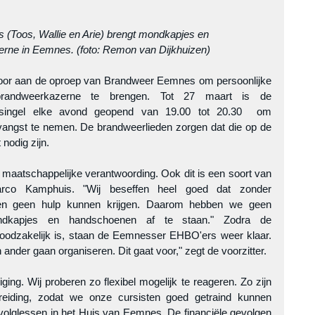
Toos, Wallie en Arie) brengt mondkapjes en 
rne in Eemnes. (foto: Remon van Dijkhuizen)
r aan de oproep van Brandweer Eemnes om persoonlijke 
randweerkazerne te brengen. Tot 27 maart is de 
singel elke avond geopend van 19.00 tot 20.30  om 
ngst te nemen. De brandweerlieden zorgen dat die op de 
nodig zijn.
e maatschappelijke verantwoording. Ook dit is een soort van 
arco Kamphuis. "Wij beseffen heel goed dat zonder 
n geen hulp kunnen krijgen. Daarom hebben we geen 
dkapjes en handschoenen af te staan." Zodra de 
odzakelijk is, staan de Eemnesser EHBO'ers weer klaar. 
ander gaan organiseren. Dit gaat voor," zegt de voorzitter.
ging. Wij proberen zo flexibel mogelijk te reageren. Zo zijn 
eiding, zodat we onze cursisten goed getraind kunnen 
olglessen in het Huis van Eemnes. De financiële gevolgen 