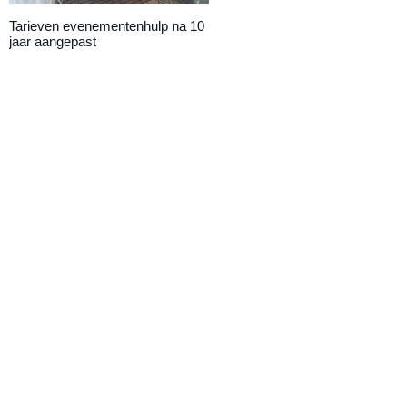
Tarieven evenementenhulp na 10
DAILY UPDATE: Eemnestival
jaar aangepast
van start