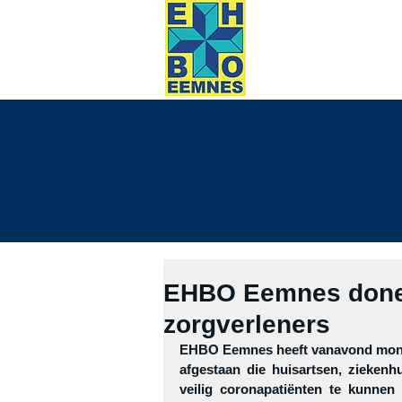
HOME
evene
EHBO Eemnes done
zorgverleners
EHBO Eemnes heeft vanavond mondka
afgestaan die huisartsen, zieken
veilig coronapatiënten te kunnen