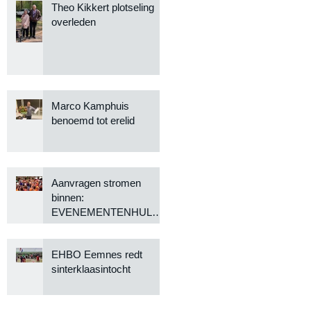
Theo Kikkert plotseling
overleden
Marco Kamphuis
benoemd tot erelid
Aanvragen stromen
binnen:
EVENEMENTENHULP
KOMT WEER OP GANG
EHBO Eemnes redt
sinterklaasintocht