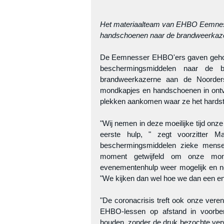
Het materiaalteam van EHBO Eemnes (
handschoenen naar de brandweerkaze
De Eemnesser EHBO'ers gaven gehoo
beschermingsmiddelen naar de b
brandweerkazerne aan de Noorder
mondkapjes en handschoenen in ontva
plekken aankomen waar ze het hardst 
"Wij nemen in deze moeilijke tijd onz
eerste hulp, " zegt voorzitter M
beschermingsmiddelen zieke mense
moment getwijfeld om onze mon
evenementenhulp weer mogelijk en no
"We kijken dan wel hoe we dan een en 
"De coronacrisis treft ook onze vereni
EHBO-lessen op afstand in voorber
houden, zonder de druk bezochte verv