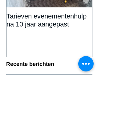
Tarieven evenementenhulp
DAILY UPDAT
na 10 jaar aangepast
Eemnestival va
Recente berichten
Tarieven evenementenhulp na 10
jaar aangepast
DAILY UPDATE: Eemnestival van
start