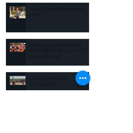
Marco Kamphuis benoemd tot
erelid
Aanvragen stromen binnen:
EVENEMENTENHULP KOMT
WEER OP GANG
EHBO Eemnes redt
sinterklaasintocht
Archief
mei 2022
(7)
7 posts
april 2022
(1)
1 post