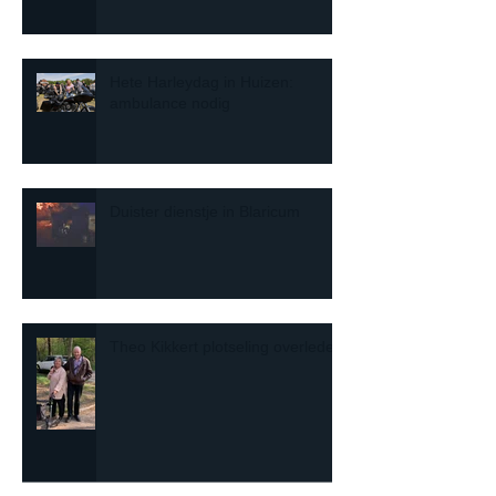
Hete Harleydag in Huizen:
ambulance nodig
Duister dienstje in Blaricum
Theo Kikkert plotseling overleden