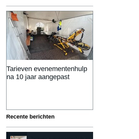
Tarieven evenementenhulp
DAILY UPDAT
na 10 jaar aangepast
Eemnestival va
Recente berichten
Tarieven evenementenhulp na 10