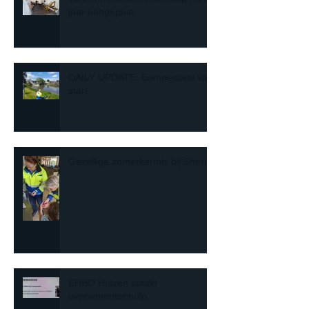
jaar aangepast
DAILY UPDATE: Eemnestival van
start
Gezellige zomerkermis bij Sherpa
EHBO Huizen staakt
evenementenhulp