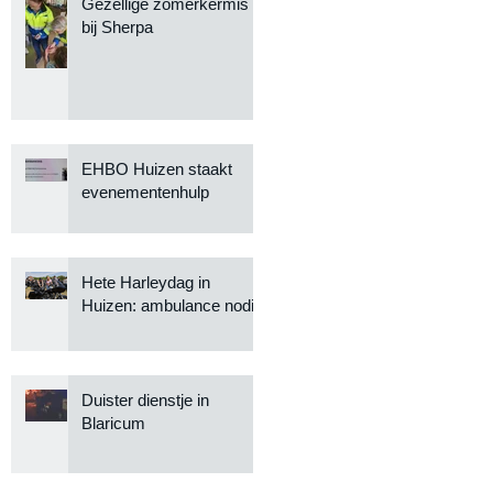
Gezellige zomerkermis
bij Sherpa
EHBO Huizen staakt
evenementenhulp
Hete Harleydag in
Huizen: ambulance nodig
Duister dienstje in
Blaricum