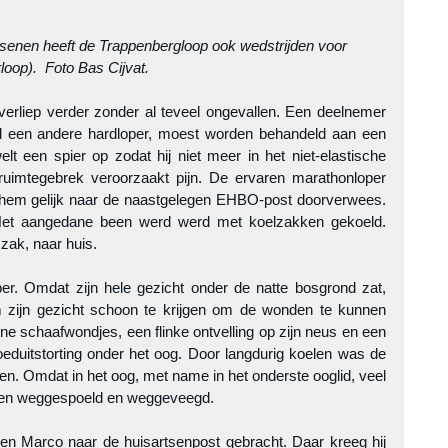
senen heeft de Trappenbergloop ook wedstrijden voor 
loop).  Foto Bas Cijvat.
erliep verder zonder al teveel ongevallen. Een deelnemer 
jl een andere hardloper, moest worden behandeld aan een 
t een spier op zodat hij niet meer in het niet-elastische 
 ruimtegebrek veroorzaakt pijn. De ervaren marathonloper 
e hem gelijk naar de naastgelegen EHBO-post doorverwees. 
Het aangedane been werd werd met koelzakken gekoeld. 
zak, naar huis.
er. Omdat zijn hele gezicht onder de natte bosgrond zat, 
zijn gezicht schoon te krijgen om de wonden te kunnen 
ine schaafwondjes, een flinke ontvelling op zijn neus en een 
loeduitstorting onder het oog. Door langdurig koelen was de 
n. Omdat in het oog, met name in het onderste ooglid, veel 
rden weggespoeld en weggeveegd.
en Marco naar de huisartsenpost gebracht. Daar kreeg hij 