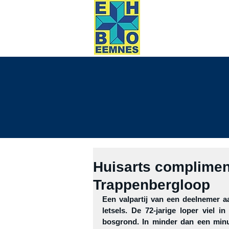
HOME
evene
Huisarts complimen
Trappenbergloop
Een valpartij van een deelnemer aa
letsels. De 72-jarige loper viel i
bosgrond. In minder dan een minuu