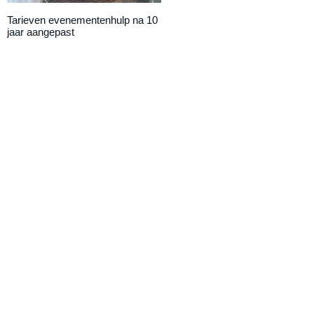
Tarieven evenementenhulp na 10
DAILY UPDATE: Eemnestival
jaar aangepast
van start