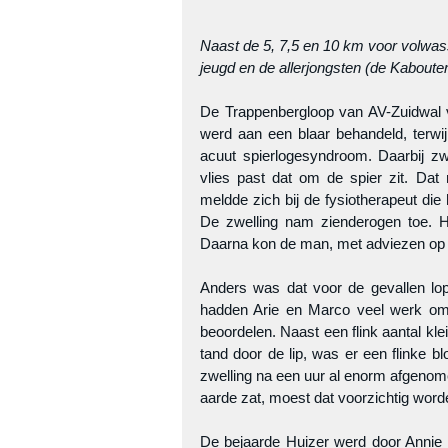
Naast de 5, 7,5 en 10 km voor volwas
jeugd en de allerjongsten (de Kabouter
De Trappenbergloop van AV-Zuidwal v
werd aan een blaar behandeld, terwi
acuut spierlogesyndroom. Daarbij zwel
vlies past dat om de spier zit. Dat
meldde zich bij de fysiotherapeut di
De zwelling nam zienderogen toe. 
Daarna kon de man, met adviezen op 
Anders was dat voor de gevallen lop
hadden Arie en Marco veel werk om 
beoordelen. Naast een flink aantal kle
tand door de lip, was er een flinke b
zwelling na een uur al enorm afgenome
aarde zat, moest dat voorzichtig wo
De bejaarde Huizer werd door Annie 