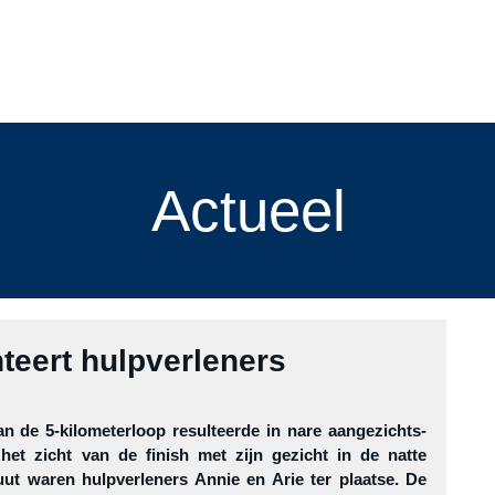
menten
cursussen
Blog
de vereniging
leden
slach
Actueel
teert hulpverleners
n de 5-kilometerloop resulteerde in nare aangezichts-
n het zicht van de finish met zijn gezicht in de natte 
t waren hulpverleners Annie en Arie ter plaatse. De 