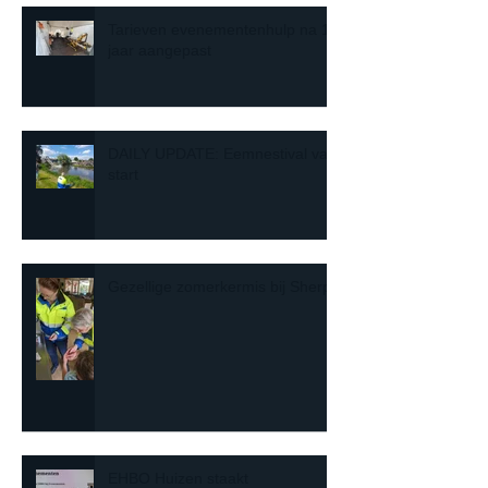
Tarieven evenementenhulp na 10
jaar aangepast
DAILY UPDATE: Eemnestival van
start
Gezellige zomerkermis bij Sherpa
EHBO Huizen staakt