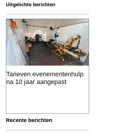
Uitgelichte berichten
Tarieven evenementenhulp
DAILY UPDAT
na 10 jaar aangepast
Eemnestival va
Recente berichten