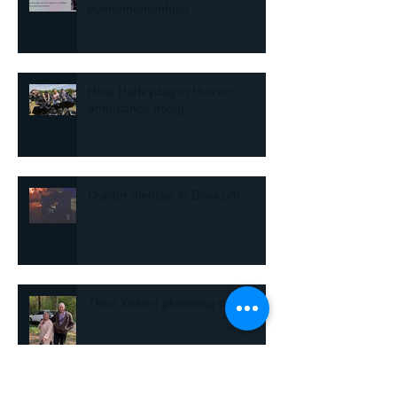
evenementenhulp
Hete Harleydag in Huizen:
ambulance nodig
Duister dienstje in Blaricum
Theo Kikkert plotseling overleden