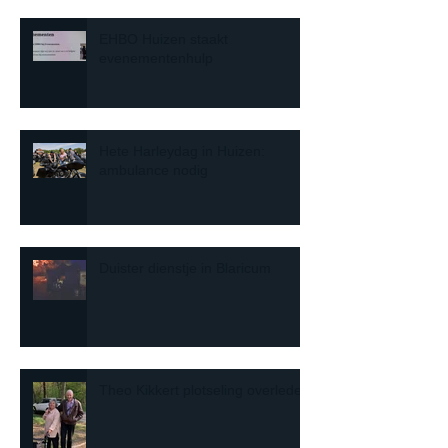
EHBO Huizen staakt
evenementenhulp
Hete Harleydag in Huizen:
ambulance nodig
Duister dienstje in Blaricum
Theo Kikkert plotseling overleden