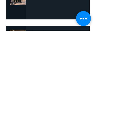
Marco Kamphuis benoemd tot
erelid
Aanvragen stromen binnen:
EVENEMENTENHULP KOMT
WEER OP GANG
EHBO Eemnes redt
sinterklaasintocht
Archief