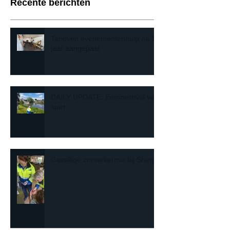
Recente berichten
Tarieven evenementenhulp na 10
jaar aangepast
DAILY UPDATE: Eemnestival van
start
Gezellige zomerkermis bij Sherpa