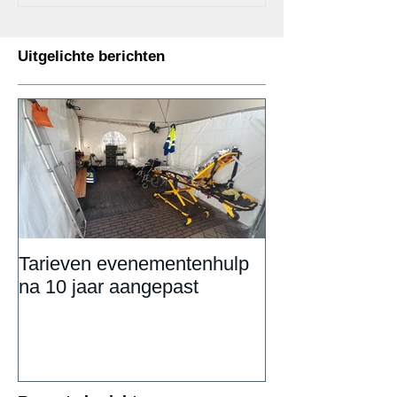
Uitgelichte berichten
Tarieven evenementenhulp
DAILY UPDAT
na 10 jaar aangepast
Eemnestival va