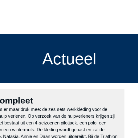
menten
cursussen
Blog
de vereniging
leden
slach
Actueel
compleet
s er maar druk mee: de zes sets werkkleding voor de 
p verlenen. Op verzoek van de hulpverleners krijgen zij 
t bestaat uit een 4-seizoenen pilotjack, een polo, een 
n een wintermuts. De kleding wordt gepast en zal de 
Natasja, Annie en Daan worden uitgereikt. Bij de Triathlon 