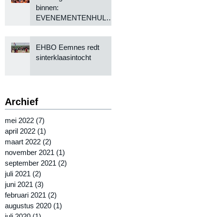
binnen:
EVENEMENTENHULP
KOMT WEER OP GANG
EHBO Eemnes redt
sinterklaasintocht
Archief
mei 2022
(7)
7 posts
april 2022
(1)
1 post
maart 2022
(2)
2 posts
november 2021
(1)
1 post
september 2021
(2)
2 posts
juli 2021
(2)
2 posts
juni 2021
(3)
3 posts
februari 2021
(2)
2 posts
augustus 2020
(1)
1 post
juli 2020
(1)
1 post