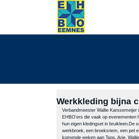
HOME
evene
Werkkleding bijna 
Verbandmeester Wallie Karssemeijer i
EHBO'ers die vaak op evenementen hul
hun eigen kledingset in bruikleen.De se
werkbroek, een broeksriem, een pet e
komende weken aan Toos, Arie, Wallie, 