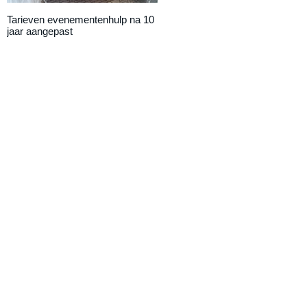
Tarieven evenementenhulp na 10
DAILY UPDATE: Eemnestival
jaar aangepast
van start