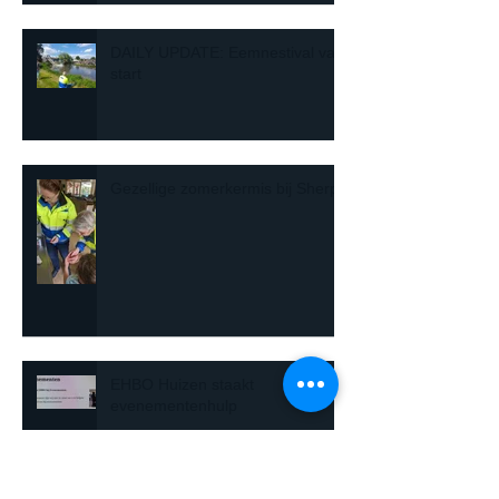
DAILY UPDATE: Eemnestival van
start
Gezellige zomerkermis bij Sherpa
EHBO Huizen staakt
evenementenhulp