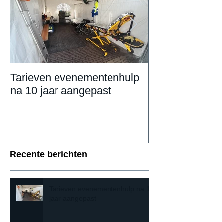
Tarieven evenementenhulp
DAILY UPDAT
na 10 jaar aangepast
Eemnestival va
Recente berichten
Tarieven evenementenhulp na 10
jaar aangepast