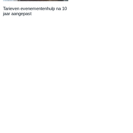
Tarieven evenementenhulp na 10
DAILY UPDATE: Eemnestival
jaar aangepast
van start