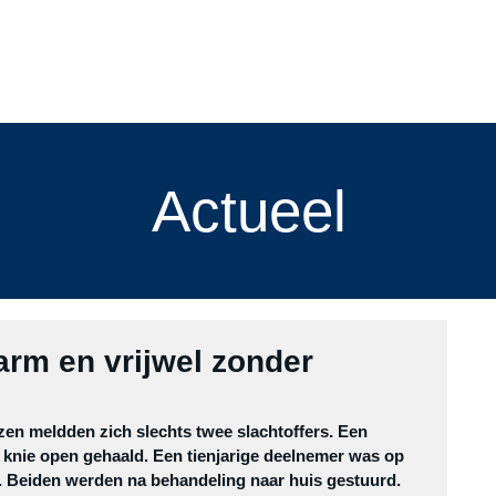
menten
cursussen
Blog
de vereniging
leden
slach
Actueel
rm en vrijwel zonder
zen meldden zich slechts twee slachtoffers. Een 
n knie open gehaald. Een tienjarige deelnemer was op 
. Beiden werden na behandeling naar huis gestuurd.