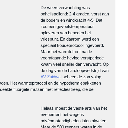
De weersverwachting was 
onheilspellend: 2-4 graden, vorst aan 
de bodem en windkracht 4-5. Dat 
zou een gevoelstemperatuur 
opleveren van beneden het 
vriespunt. En daarom werd een 
speciaal koudeprotocol ingevoerd. 
Maar het warmtefront na de 
voorafgaande hevige vorstperiode 
kwam veel sneller dan verwacht. Op 
de dag van de hardloopwedstrijd van 
AV Zuidwal
 scheen de zon volop, 
aden. Het warmteprotocol en de hypothermiepakketten 
eelde fluorgele mutsen met reflectiestreep, die de 
Helaas moest de vaste arts van het 
evenement het wegens 
privéomstandigheden laten afweten. 
Maar de 500 renners waren in de 