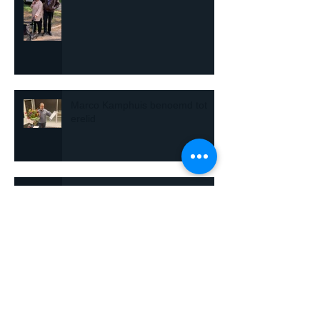
Marco Kamphuis benoemd tot
erelid
Aanvragen stromen binnen:
EVENEMENTENHULP KOMT
WEER OP GANG
EHBO Eemnes redt
sinterklaasintocht