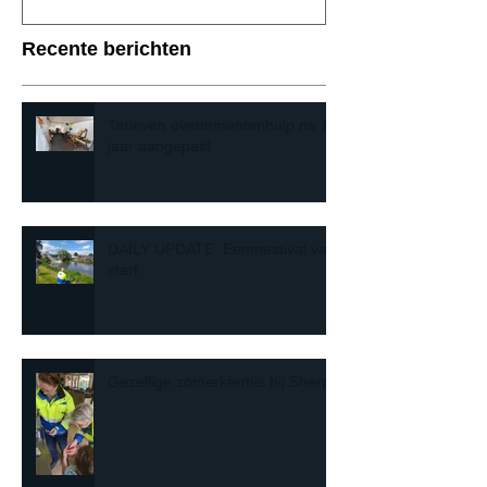
Recente berichten
Tarieven evenementenhulp na 10
jaar aangepast
DAILY UPDATE: Eemnestival van
start
Gezellige zomerkermis bij Sherpa