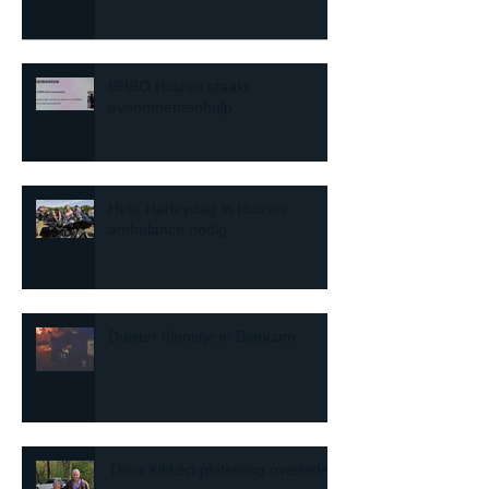
EHBO Huizen staakt
evenementenhulp
Hete Harleydag in Huizen:
ambulance nodig
Duister dienstje in Blaricum
Theo Kikkert plotseling overleden