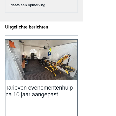
Plaats een opmerking...
Uitgelichte berichten
Tarieven evenementenhulp
DAILY UPDAT
na 10 jaar aangepast
Eemnestival va