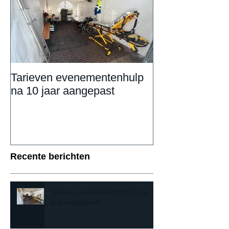
Tarieven evenementenhulp
DAILY UPDAT
na 10 jaar aangepast
Eemnestival va
Recente berichten
Tarieven evenementenhulp na 10
jaar aangepast