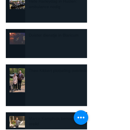
Hete Harleydag in Huizen:
ambulance nodig
Duister dienstje in Blaricum
Theo Kikkert plotseling overleden
Marco Kamphuis benoemd tot
erelid