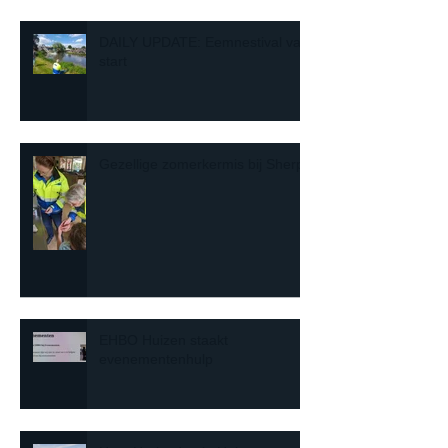
DAILY UPDATE: Eemnestival van
start
Gezellige zomerkermis bij Sherpa
EHBO Huizen staakt
evenementenhulp