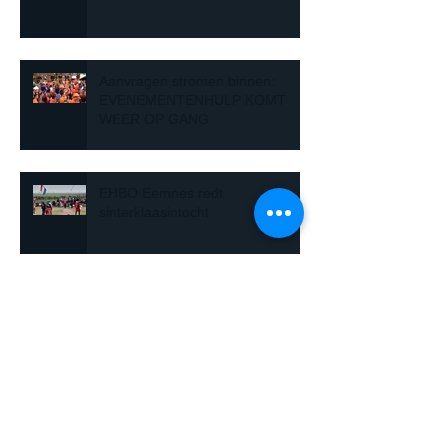
Aanvragen stromen binnen:
EVENEMENTENHULP KOMT
WEER OP GANG
EHBO Eemnes redt
sinterklaasintocht
Archief
mei 2022
(7)
7 posts
april 2022
(1)
1 post
maart 2022
(2)
2 posts
november 2021
(1)
1 post
september 2021
(2)
2 posts