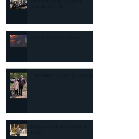
Hete Harleydag in Huizen:
ambulance nodig
Duister dienstje in Blaricum
Theo Kikkert plotseling overleden
Marco Kamphuis benoemd tot
erelid