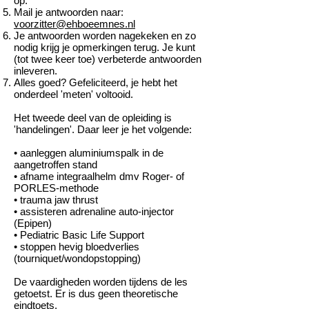
op.
Mail je antwoorden naar:
voorzitter@ehboeemnes.nl
Je antwoorden worden nagekeken en zo
nodig krijg je opmerkingen terug. Je kunt
(tot twee keer toe) verbeterde antwoorden
inleveren.
Alles goed? Gefeliciteerd, je hebt het
onderdeel 'meten' voltooid.
Het tweede deel van de opleiding is
'handelingen'. Daar leer je het volgende:
• aanleggen aluminiumspalk in de
aangetroffen stand
• afname integraalhelm dmv Roger- of
PORLES-methode
• trauma jaw thrust
• assisteren adrenaline auto-injector
(Epipen)
• Pediatric Basic Life Support
• stoppen hevig bloedverlies
(tourniquet/wondopstopping)
De vaardigheden worden tijdens de les
getoetst. Er is dus geen theoretische
eindtoets.