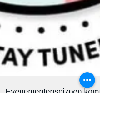
Evenementenseizoen komt
nog niet op gang: